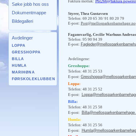
Faktura mottak:
Pbl266@faktura.powerof
Søke jobb hos oss
Dokumentmappe
Styrer, Thea Gustavsen
Telefon: 69 20 65 30/ 91 80 20 79
Bildegalleri
E-post:
Post@mellosparkenbarnehage.no
Fagansvarlig, Cecilie Warhuus Andreas
Avdelinger
Telefon: 95 90 94 39
E-post:
Fagleder@mellosparkenbarneh
LOPPA
GRESSHOPPA
Avdelingene:
BILLA
Gresshoppa:
HUMLA
Telefon: 48 31 25 53
MARIHØNA
E-post:
Gresshoppa@mellosparkenbar
FØRSKOLEKLUBBEN
Loppa:
Telefon: 48 31 25 52
E-post:
Loppa@mellosparkenbarnehag
Billa:
Telefon: 48 31 25 58
E-post:
Billa@mellosparkenbarnehage
H
umla:
Telefon: 48 31 25 56
E-post:
Humla@mellosparkenbarnehag