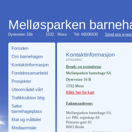
Melløsparken barneh
Dyreveien 16b
1532 Moss
Tel: 69206530
Send oss e-pos
Forsiden
Kontaktinformasjon
Om barnehagen
27/01/2021
Kontaktinformasjon
Besøk- og postadresse
Foreldresamarbeid
Melløsparken barnehage SA
Dyreveien 16 B
Prosjekter
1532 Moss
Uteområdet vårt
Klikk her for kart
Trafikksikker bhg
Fakturaadresse:
Søke
barnehageplass
Melløsparken barnehage SA
co/ PBL regnskap AS
Mat og måltider
Prinsens gate 91
8003 Bodø
Mediaomtale